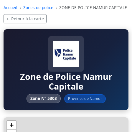
Skip to main content
Accueil
Zones de police
ZONE DE POLICE NAMUR CAPITALE
← Retour à la carte
Zone de Police Namur
Capitale
Zone N° 5303
Province de Namur
+