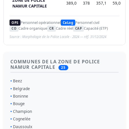
ZONE DE POLICE
389,0
378
357,1
59,0
5
NAMUR CAPITALE
Personnel opérationnel
Personnel civil
OPS
CaLog
Cadre organique
Cadre réel
Capacité (ETP)
CO
CR
CAP
Source : Morphologie de la Police Locale - 2024 — réf. 31/12/2024
COMMUNES DE LA ZONE DE POLICE
NAMUR CAPITALE
25
Beez
Belgrade
Boninne
Bouge
Champion
Cognelée
Daussoulx