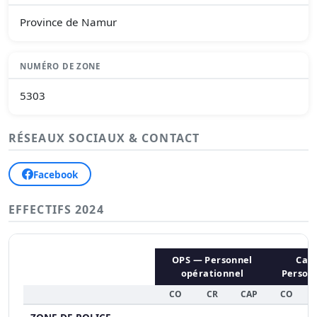
Province de Namur
NUMÉRO DE ZONE
5303
RÉSEAUX SOCIAUX & CONTACT
Facebook
EFFECTIFS 2024
OPS — Personnel
CaL
opérationnel
Personn
CO
CR
CAP
CO
C