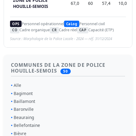
ZONE DE POLICE
67,0
60
57,4
10,0
1
HOUILLE-SEMOIS
Personnel opérationnel
Personnel civil
OPS
CaLog
Cadre organique
Cadre réel
Capacité (ETP)
CO
CR
CAP
Source : Morphologie de la Police Locale - 2024 — réf. 31/12/2024
COMMUNES DE LA ZONE DE POLICE
HOUILLE-SEMOIS
50
Alle
Bagimont
Baillamont
Baronville
Beauraing
Bellefontaine
Bièvre