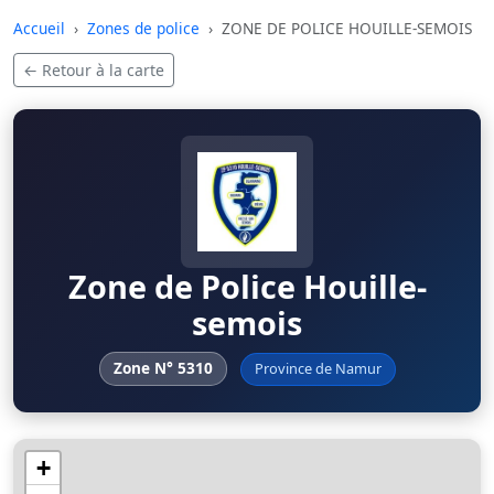
Skip to main content
Accueil
Zones de police
ZONE DE POLICE HOUILLE-SEMOIS
← Retour à la carte
Zone de Police Houille-
semois
Zone N° 5310
Province de Namur
+