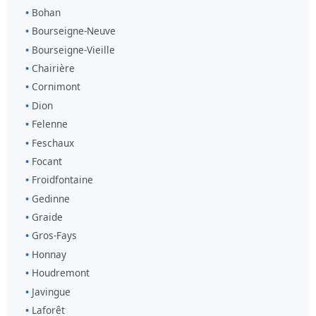
Bohan
Bourseigne-Neuve
Bourseigne-Vieille
Chairière
Cornimont
Dion
Felenne
Feschaux
Focant
Froidfontaine
Gedinne
Graide
Gros-Fays
Honnay
Houdremont
Javingue
Laforêt