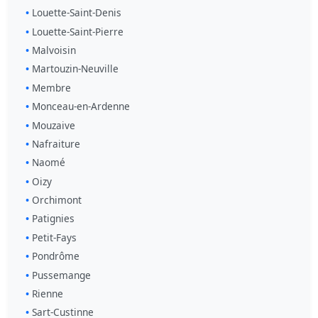
Louette-Saint-Denis
Louette-Saint-Pierre
Malvoisin
Martouzin-Neuville
Membre
Monceau-en-Ardenne
Mouzaive
Nafraiture
Naomé
Oizy
Orchimont
Patignies
Petit-Fays
Pondrôme
Pussemange
Rienne
Sart-Custinne