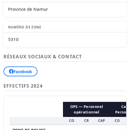
Province de Namur
NUMÉRO DE ZONE
5310
RÉSEAUX SOCIAUX & CONTACT
Facebook
EFFECTIFS 2024
OPS — Personnel
CaL
opérationnel
Personn
CO
CR
CAP
CO
C