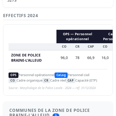
EFFECTIFS 2024
OPS — Personnel
CaL
opérationnel
Personn
CO
CR
CAP
CO
ZONE DE POLICE
96,0
78
66,9
16,0
BRAINE-L'ALLEUD
Personnel opérationnel
Personnel civil
OPS
CaLog
Cadre organique
Cadre réel
Capacité (ETP)
CO
CR
CAP
Source : Morphologie de la Police Locale - 2024 — réf. 31/12/2024
COMMUNES DE LA ZONE DE POLICE
BRAINE-L'ALLEUD
3