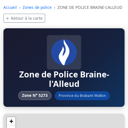
Skip to main content
Accueil
Zones de police
ZONE DE POLICE BRAINE-L'ALLEUD
← Retour à la carte
Zone de Police Braine-
l'Alleud
Zone N° 5273
Province du Brabant Wallon
+