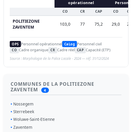
opérationnel
Personne
CO
CR
CAP
CO
CR
POLITIEZONE
103,0
77
75,2
29,0
26
ZAVENTEM
Personnel opérationnel
Personnel civil
OPS
CaLog
Cadre organique
Cadre réel
Capacité (ETP)
CO
CR
CAP
Source : Morphologie de la Police Locale - 2024 — réf. 31/12/2024
COMMUNES DE LA POLITIEZONE
ZAVENTEM
4
Nossegem
Sterrebeek
Woluwe-Saint-Etienne
Zaventem