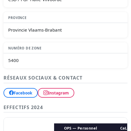
PROVINCE
Provincie Vlaams-Brabant
NUMÉRO DE ZONE
5400
RÉSEAUX SOCIAUX & CONTACT
Facebook
Instagram
EFFECTIFS 2024
OPS — Personnel
CaLo