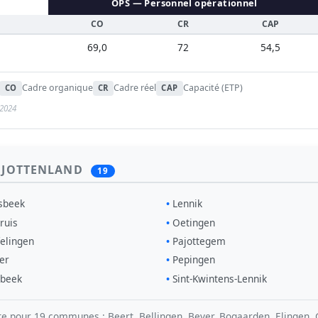
OPS — Personnel opérationnel
CO
CR
CAP
69,0
72
54,5
Cadre organique
Cadre réel
Capacité (ETP)
CO
CR
CAP
/2024
PAJOTTENLAND
19
sbeek
Lennik
ruis
Oetingen
elingen
Pajottegem
er
Pepingen
rbeek
Sint-Kwintens-Lennik
our 19 communes : Beert, Bellingen, Bever, Bogaarden, Elingen, Ga