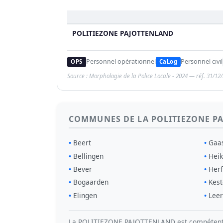
POLITIEZONE PAJOTTENLAND
Personnel opérationnel
Personnel civil
OPS
CaLog
Source : Morphologie de la Police Locale - 2024 — réf. 31/12
COMMUNES DE LA POLITIEZONE 
Beert
Gaa
Bellingen
Heik
Bever
Herf
Bogaarden
Kest
Elingen
Lee
La POLITIEZONE PAJOTTENLAND est compétente p