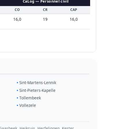
CaLog — Personnel civil
CO
CR
CAP
16,0
19
16,0
Sint-Martens-Lennik
Sint-Pieters-Kapelle
Tollembeek
Vollezele
asbeek, Heikruis, Herfelingen, Kester,