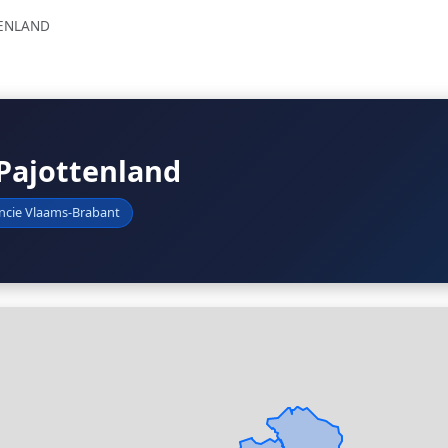
TENLAND
 Pajottenland
ncie Vlaams-Brabant