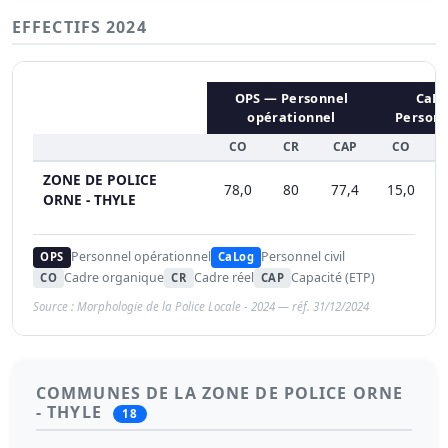
EFFECTIFS 2024
OPS — Personnel
CaL
opérationnel
Personne
CO
CR
CAP
CO
C
ZONE DE POLICE
78,0
80
77,4
15,0
1
ORNE - THYLE
Personnel opérationnel
Personnel civil
OPS
CaLog
Cadre organique
Cadre réel
Capacité (ETP)
CO
CR
CAP
Source : Morphologie de la Police Locale - 2024 — réf. 31/12/2024
COMMUNES DE LA ZONE DE POLICE ORNE
- THYLE
18