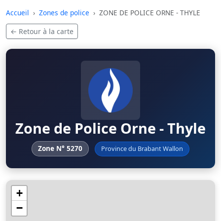
Skip to main content
Accueil
Zones de police
ZONE DE POLICE ORNE - THYLE
← Retour à la carte
Zone de Police Orne - Thyle
Zone N° 5270
Province du Brabant Wallon
+
−