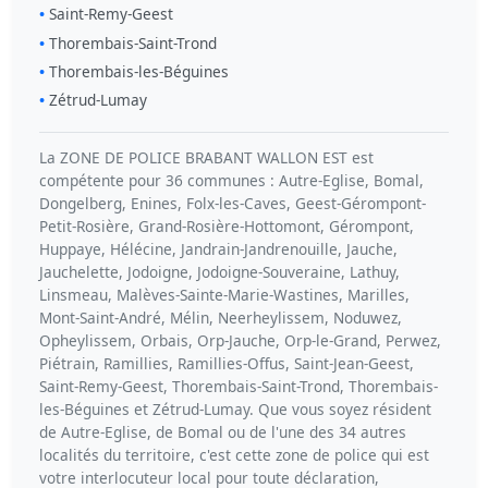
Saint-Remy-Geest
Thorembais-Saint-Trond
Thorembais-les-Béguines
Zétrud-Lumay
La ZONE DE POLICE BRABANT WALLON EST est
compétente pour 36 communes : Autre-Eglise, Bomal,
Dongelberg, Enines, Folx-les-Caves, Geest-Gérompont-
Petit-Rosière, Grand-Rosière-Hottomont, Gérompont,
Huppaye, Hélécine, Jandrain-Jandrenouille, Jauche,
Jauchelette, Jodoigne, Jodoigne-Souveraine, Lathuy,
Linsmeau, Malèves-Sainte-Marie-Wastines, Marilles,
Mont-Saint-André, Mélin, Neerheylissem, Noduwez,
Opheylissem, Orbais, Orp-Jauche, Orp-le-Grand, Perwez,
Piétrain, Ramillies, Ramillies-Offus, Saint-Jean-Geest,
Saint-Remy-Geest, Thorembais-Saint-Trond, Thorembais-
les-Béguines et Zétrud-Lumay. Que vous soyez résident
de Autre-Eglise, de Bomal ou de l'une des 34 autres
localités du territoire, c'est cette zone de police qui est
votre interlocuteur local pour toute déclaration,