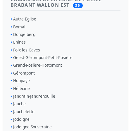
BRABANT WALLON EST
36
Autre-Eglise
Bomal
Dongelberg
Enines
Folx-les-Caves
Geest-Gérompont-Petit-Rosière
Grand-Rosière-Hottomont
Gérompont
Huppaye
Hélécine
Jandrain-Jandrenouille
Jauche
Jauchelette
Jodoigne
Jodoigne-Souveraine