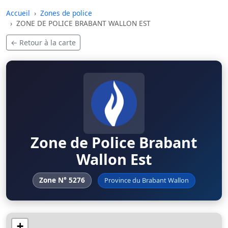
Skip to main content
Accueil
Zones de police
ZONE DE POLICE BRABANT WALLON EST
← Retour à la carte
Zone de Police Brabant
Wallon Est
Zone N° 5276
Province du Brabant Wallon
+