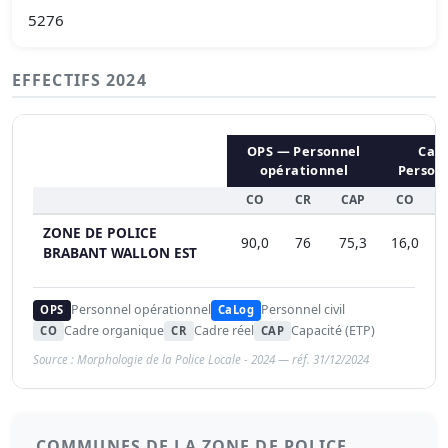
5276
EFFECTIFS 2024
OPS — Personnel
CaL
opérationnel
Personn
CO
CR
CAP
CO
C
ZONE DE POLICE
90,0
76
75,3
16,0
1
BRABANT WALLON EST
Personnel opérationnel
Personnel civil
OPS
CaLog
Cadre organique
Cadre réel
Capacité (ETP)
CO
CR
CAP
Source : Morphologie de la Police Locale - 2024 — réf. 31/12/2024
COMMUNES DE LA ZONE DE POLICE