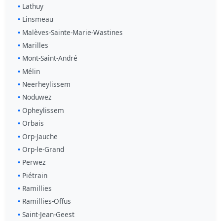
Lathuy
Linsmeau
Malèves-Sainte-Marie-Wastines
Marilles
Mont-Saint-André
Mélin
Neerheylissem
Noduwez
Opheylissem
Orbais
Orp-Jauche
Orp-le-Grand
Perwez
Piétrain
Ramillies
Ramillies-Offus
Saint-Jean-Geest