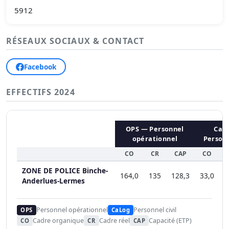
5912
RÉSEAUX SOCIAUX & CONTACT
Facebook
EFFECTIFS 2024
OPS — Personnel
CaL
opérationnel
Personn
CO
CR
CAP
CO
C
ZONE DE POLICE Binche-
164,0
135
128,3
33,0
2
Anderlues-Lermes
Personnel opérationnel
Personnel civil
OPS
CaLog
Cadre organique
Cadre réel
Capacité (ETP)
CO
CR
CAP