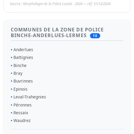
Source : Morphologie de la Police Locale - 2024 — réf. 31/12/2024
COMMUNES DE LA ZONE DE POLICE
BINCHE-ANDERLUES-LERMES
10
Anderlues
Battignies
Binche
Bray
Buvrinnes
Epinois
Leval-Trahegnies
Péronnes
Ressaix
Waudrez