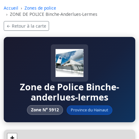
Skip to main content
Accueil
Zones de police
ZONE DE POLICE Binche-Anderlues-Lermes
← Retour à la carte
Zone de Police Binche-
anderlues-lermes
Zone N° 5912
Province du Hainaut
+